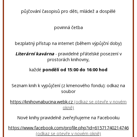
půjčování časopisů pro děti, mládež a dospělé
povinná četba
bezplatný přístup na internet (během výpůjční doby)
Literární kavárna
- pravidelné přátelské posezení v
prostorách knihovny,
každé
pondělí od 15:00 do 16:00 hod
Seznam knih k vypůjčení (z kmenového fondu): odkaz na
soubor
https://knihovnabucina.webk.cz
Nové knihy pravidelně zveřejňujeme na Facebooku
https://www.facebook.com/profile.php?id=61571740214746