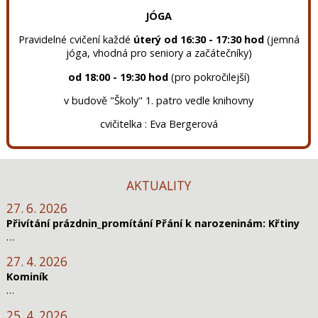
JÓGA
Pravidelné cvičení každé
úterý od 16:30 - 17:30 hod
(jemná
jóga, vhodná pro seniory a začátečníky)
od 18:00 - 19:30 hod
(pro pokročilejší)
v budově "Školy" 1. patro vedle knihovny
cvičitelka : Eva Bergerová
AKTUALITY
27. 6. 2026
Přivítání prázdnin_promítání Přání k narozeninám: Křtiny
…
27. 4. 2026
Kominík
…
25. 4. 2026